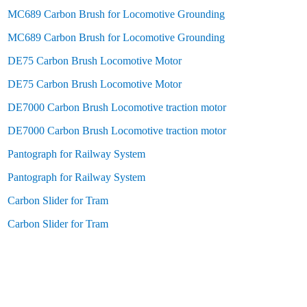
MC689 Carbon Brush for Locomotive Grounding
MC689 Carbon Brush for Locomotive Grounding
DE75 Carbon Brush
Locomotive Motor
DE75 Carbon Brush Locomotive Motor
DE7000 Carbon Brush Locomotive traction motor
DE7000 Carbon Brush Locomotive traction motor
Pantograph for Railway System
Pantograph for Railway System
Carbon Slider for Tram
Carbon Slider for Tram
Sumatra Banda Aceh Langsa Lhokseumawe Sabang Subulussalam Binjai Gunungsitoli Medan Padang SidempuanP ematangsiantar Sibolga Tanjungbalai Tebing Tinggi Bengkulu Jambi Sungaipenuh Dumai Pe
Kabupaten Aceh Timur Kabupaten Aceh Utara Kabupaten Bener Meriah Kabupaten Bireuen Kabupaten Gayo Lues Kabupaten Nagan Raya Kabupaten Pidie Kabupaten Pidie Jaya Kabupaten Simeulue Kota Band
Krueng Barona Jaya Kuta Baro Kuta Cot Glie Kuta Malaka Lembah Seulawah Leupung Lhoknga Lhoong Mesjid Raya Montasik Peukan Bada Pulo Aceh Seulimeum Simpang Tiga Suka Makmur Teunom Krueng S
Labuhanbatu Selatan Kab. Labuhanbatu Utara Kab. Langkat Kab. Mandailing Natal Kab. Nias Kab. Nias Barat Kab. Nias Selatan Kab. Nias Utara Kab. Padang Lawas Kab. Padang Lawas Utara Kab. Pakpak Bhar
Kepayang Timur Tanjung Balai Simpang Empat Teluk Dalam Air Batu Sei Dadap Buntu Pane Tinggi Raja Setia Janji Meranti Pulo Bandring Rawang Panca Arga Air Joman Silau Laut Kota Kisaran Barat Kota 
Indragiri Hilir Indragiri Hulu Kampar Kepulauan Meranti Kuantan Singingi Pelalawan Rokan Hilir Rokan Hulu Siak Kota Dumai Kota Pekanbaru Kepulauan Riau Bintan Karimun Kepulauan Anambas Lingga
Lematang Ilir Lubuk Linggau Pagar Alam Palembang Prabumulih Lampung Barat Lampung Selatan Lampung Tengah Lampung Timur Lampung Utara Mesuji Pesawaran Pesisir Barat Pringsewu Tanggamus Tulang Ba
Serang Sukabumi Surabaya Surakarta Tasikmalaya Tangerang Tangerang Selatan Tegal Yogyakarta Jawa barat Bandung Bandung Barat Bekasi Bogor Ciamis Cianjur Cirebon Garut Indramayu Karawang Ku
Purworejo Rembang Sragen Semarang Sukoharjo Temanggung Tegal Wonogiri Wonosobo Magelang Pekalongan Surakarta Salatiga Semarang Tegal Yogyakarta Bantul Gunung Kidul Kulon Progo Sleman
Singkawang Banjarbaru Banjarmasin Palangka Raya Balikpapan Bontang Samarinda Tarakan Tenggarong Kubar kalimantan Barat Bengkayang Kapuas Hulu Kayong Utara Ketapang Kubu Raya Landak Melawi Mem
Tengah Barito Selatan Barito Timur Barito Utara Gunung Mas Kapuas Katingan waringin Barat waringin Timur Lamandau Murung Raya
Pulang Pisau Seruyan Sukamara Palangka Raya Kalimantan utara Bulungan Malinau Nunukan Tana Tidung Tarakan bali Badung Bangli Buleleng Gianyar Jembrana Karangasem Klungkung Tabanan Denpa
Utara Kupang Sulawesi Gorontalo Makassar Palopo Parepare Baubau Kendari Palu Bitung Kotamobagu Manado Tomohon Sulawesi barat Mamuju Pasangkayu Polewali Mandar Mamasa Majene Mamuju Tengah Su